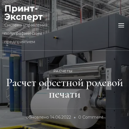
Принт-
Эксперт
Cистема управления
полиграфическим
предприятием
РАСЧЕТЫ
Расчет офсетной ролевой
печати
on
обновлено
14.06.2022
0 Comment
Расчет