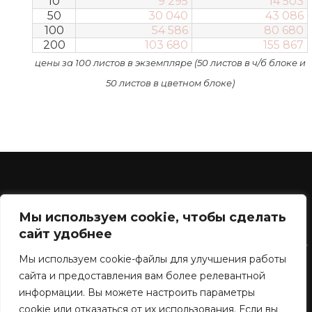
10
9 295
14 503
50
30 040
43 086
100
54 586
80 680
200
103 680
155 867
цены за 100 листов в экземпляре (50 листов в ч/б блоке и
50 листов в цветном блоке)
Мы используем cookie, чтобы сделать
сайт удобнее
Контакты
Мы используем cookie-файлы для улучшения работы
сайта и предоставления вам более релевантной
admin@print-expert.net
информации. Вы можете настроить параметры
Принт-Эксперт на youtube
cookie или отказаться от их использования. Если вы