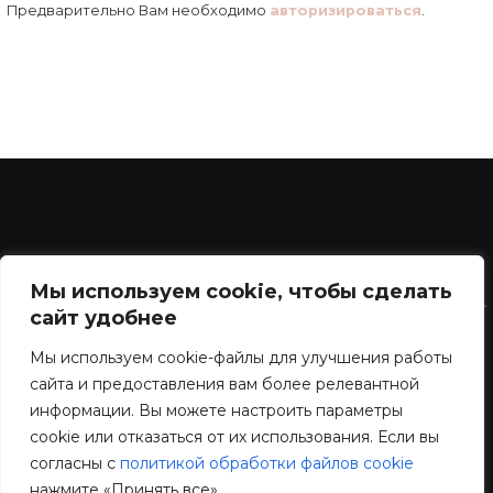
Предварительно Вам необходимо
авторизироваться
.
Мы используем cookie, чтобы сделать
Контакты
сайт удобнее
admin@print-expert.net
Мы используем cookie-файлы для улучшения работы
сайта и предоставления вам более релевантной
Принт-Эксперт на youtube
информации. Вы можете настроить параметры
Принт-Эксперт на facebook
cookie или отказаться от их использования. Если вы
согласны с
политикой обработки файлов cookie
нажмите «Принять все»