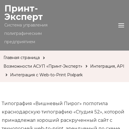
Принт-
Эксперт
Cистема управления
полиграфическим
предприятием
Главная страница
Возможности АСУП «Принт-Эксперт»
Интеграция, API
Интеграция с Web-to-Print Pixlpark
Типография «Вишневый Пирог» поглотила
краснодарскую типографию «Студия 52», которой
принадлежал хороший раскрученный сайт с
технологией web-to-print, арендуемый по схеме