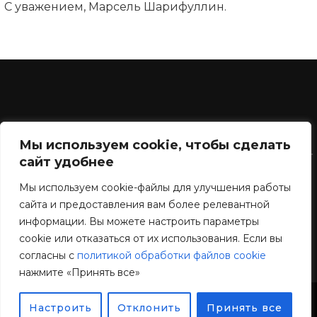
С уважением, Марсель Шарифуллин.
Мы используем cookie, чтобы сделать
Контакты
сайт удобнее
admin@print-expert.net
Мы используем cookie-файлы для улучшения работы
сайта и предоставления вам более релевантной
Принт-Эксперт на youtube
информации. Вы можете настроить параметры
Принт-Эксперт на facebook
cookie или отказаться от их использования. Если вы
согласны с
политикой обработки файлов cookie
нажмите «Принять все»
Настроить
Отклонить
Принять все
@print-expert.net, 2006-2025