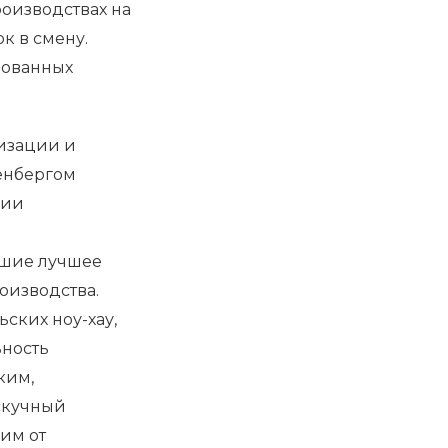
оизводствах на
к в смену.
рованных
низации и
енбергом
дии
вшие лучшее
оизводства.
ских ноу-хау,
ность
ким,
скучный
им от