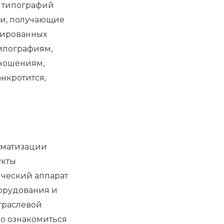
х типографий
ии, получающие
изированных
ипографиям,
тношениям,
нкротится,
оматизации
укты
нческий аппарат
борудования и
отраслевой
но ознакомиться