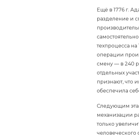
Ещё в 1776 г. 
разделение и 
производительн
самостоятельно
техпроцесса на
операции произ
смену — в 240 
отдельных учас
признают, что 
обеспечила себе
Следующим эта
механизации ра
только увеличи
человеческого 