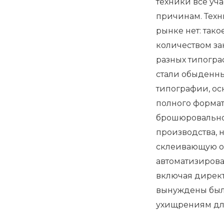
техники все у
причинам. Техн
рынке нет: так
количеством за
разных типогра
стали обыденны
типографии, ос
полного формат
брошюровально
производства, 
склеивающую о
автоматизирова
включая директ
вынуждены был
ухищрениям дл