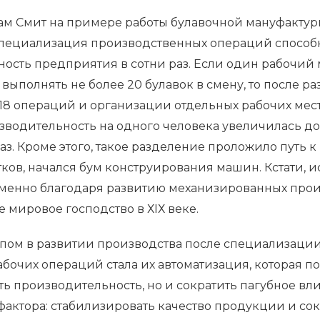
Адам Смит на примере работы булавочной мануфактуры
специализация производственных операций способ
ость предприятия в сотни раз. Если один рабочий 
 выполнять не более 20 булавок в смену, то после р
 18 операций и организации отдельных рабочих мес
водительность на одного человека увеличилась до
раз. Кроме этого, такое разделение проложило путь 
тков, начался бум конструирования машин. Кстати, 
именно благодаря развитию механизированных про
 мировое господство в ХIХ веке.
пом в развитии производства после специализации
бочих операций стала их автоматизация, которая по
ть производительность, но и сократить пагубное вл
фактора: стабилизировать качество продукции и со