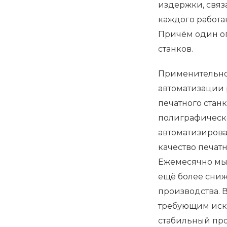
издержки, связ
каждого работа
Причём один оп
станков.
Применительно 
автоматизации 
печатного станк
полиграфическ
автоматизирова
качество печат
Ежемесячно мы 
ещё более сни
производства. 
требующим иску
стабильный про