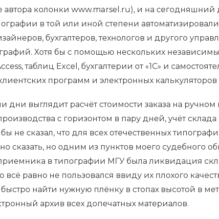
е автора колонки www.marsel.ru), и на сегодняшний
ографии в той или иной степени автоматизировали
зайнеров, бухгалтеров, технологов и другого упра
графий. Хотя бы с помощью нескольких независим
ccess, таблиц Excel, бухгалтерии от «1С» и самостоят
клиентских программ и электронных калькуляторов 
и дни выглядит расчёт стоимости заказа на ручном 
роизводства с горизонтом в пару дней, учёт склада
я бы не сказал, что для всех отечественных типографи
о сказать, но одним из пунктов моего судебного о
 приемника в типографии МГУ была ликвидация ск
 всё равно не пользовался ввиду их плохого качест
быстро найти нужную плёнку в стопах высотой в ме
ктронный архив всех допечатных материалов.