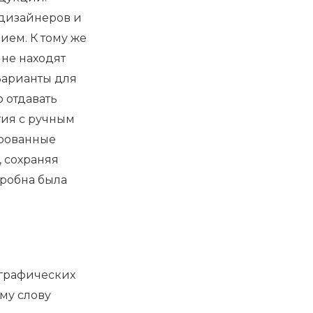
 дизайнеров и
ем. К тому же
не находят
 Варианты для
о отдавать
ия с ручным
ированные
 сохраняя
дробна была
графических
ему слову