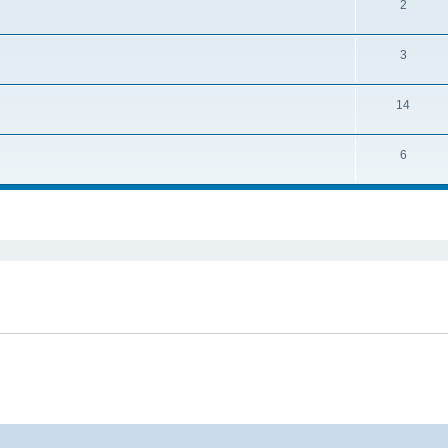
2
3
14
6
ширенный поиск