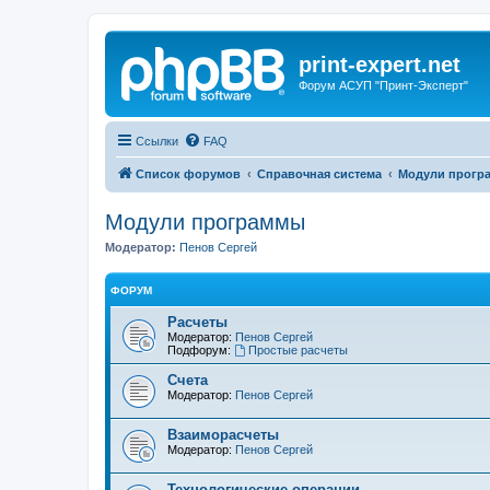
print-expert.net
Форум АСУП "Принт-Эксперт"
Ссылки
FAQ
Список форумов
Справочная система
Модули прогр
Модули программы
Модератор:
Пенов Сергей
ФОРУМ
Расчеты
Модератор:
Пенов Сергей
Подфорум:
Простые расчеты
Счета
Модератор:
Пенов Сергей
Взаиморасчеты
Модератор:
Пенов Сергей
Технологические операции