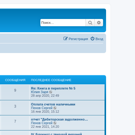
Поиск
Расширенный по
Регистрация
Вход
СООБЩЕНИЯ
ПОСЛЕДНЕЕ СООБЩЕНИЕ
Re: Книга в переплете № 5
9
П
Юлия Заря
е
28 апр 2020, 22:49
р
е
Оплата счетов наличными
3
й
П
Пенов Сергей
т
е
16 янв 2020, 15:12
и
р
к
е
отчет "Дебиторская задолженно…
п
7
й
П
Пенов Сергей
о
т
е
22 янв 2021, 14:20
с
и
р
л
к
е
IV. Блокнот с твердой верхней…