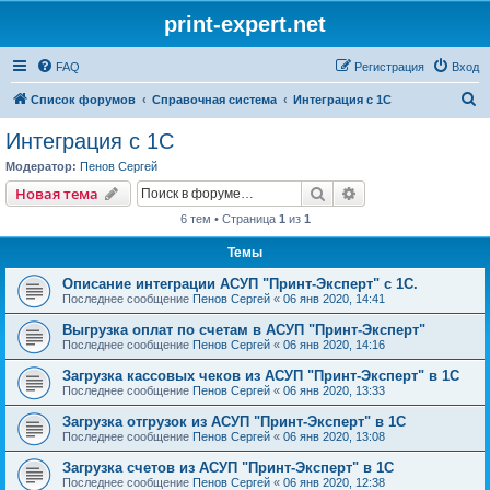
print-expert.net
FAQ
Регистрация
Вход
П
Список форумов
Справочная система
Интеграция с 1С
о
Интеграция с 1С
и
Модератор:
Пенов Сергей
с
Поиск
Расширенный пои
Новая тема
к
6 тем • Страница
1
из
1
Темы
Описание интеграции АСУП "Принт-Эксперт" с 1С.
Последнее сообщение
Пенов Сергей
«
06 янв 2020, 14:41
Выгрузка оплат по счетам в АСУП "Принт-Эксперт"
Последнее сообщение
Пенов Сергей
«
06 янв 2020, 14:16
Загрузка кассовых чеков из АСУП "Принт-Эксперт" в 1С
Последнее сообщение
Пенов Сергей
«
06 янв 2020, 13:33
Загрузка отгрузок из АСУП "Принт-Эксперт" в 1С
Последнее сообщение
Пенов Сергей
«
06 янв 2020, 13:08
Загрузка счетов из АСУП "Принт-Эксперт" в 1С
Последнее сообщение
Пенов Сергей
«
06 янв 2020, 12:38