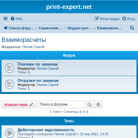
print-expert.net
FAQ
Регистрация
Вход
П
Список форумов
Справочная система
Модули программы
Взаиморасчеты
о
Взаиморасчеты
и
Модератор:
Пенов Сергей
с
Форум
к
Платежи по заявкам
Модератор:
Пенов Сергей
Темы:
1
Отгрузки по заявкам
Модератор:
Пенов Сергей
Темы:
1
Поиск
Расширенный пои
Новая тема
1 тема • Страница
1
из
1
Темы
Дебиторская задолженность
Последнее сообщение
Пенов Сергей
«
22 янв 2021, 14:20
Ответы:
1