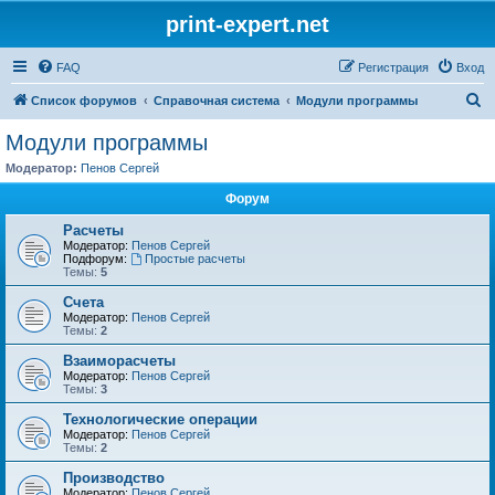
print-expert.net
FAQ
Регистрация
Вход
П
Список форумов
Справочная система
Модули программы
о
Модули программы
и
Модератор:
Пенов Сергей
с
Форум
к
Расчеты
Модератор:
Пенов Сергей
Подфорум:
Простые расчеты
Темы:
5
Счета
Модератор:
Пенов Сергей
Темы:
2
Взаиморасчеты
Модератор:
Пенов Сергей
Темы:
3
Технологические операции
Модератор:
Пенов Сергей
Темы:
2
Производство
Модератор:
Пенов Сергей