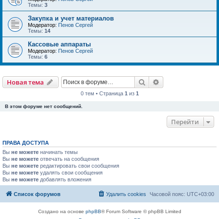
Темы:
3
Закупка и учет материалов
Модератор:
Пенов Сергей
Темы:
14
Кассовые аппараты
Модератор:
Пенов Сергей
Темы:
6
Поиск
Расширенный пои
Новая тема
0 тем • Страница
1
из
1
В этом форуме нет сообщений.
Перейти
ПРАВА ДОСТУПА
Вы
не можете
начинать темы
Вы
не можете
отвечать на сообщения
Вы
не можете
редактировать свои сообщения
Вы
не можете
удалять свои сообщения
Вы
не можете
добавлять вложения
Список форумов
Удалить cookies
Часовой пояс:
UTC+03:00
Создано на основе
phpBB
® Forum Software © phpBB Limited