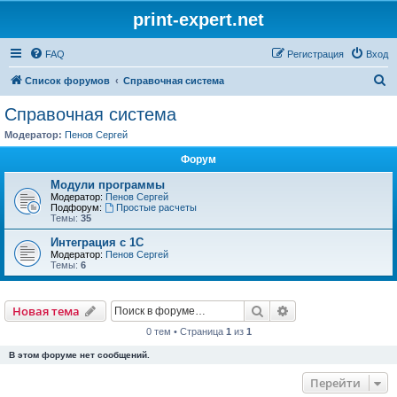
print-expert.net
FAQ
Регистрация
Вход
П
Список форумов
Справочная система
о
Справочная система
и
Модератор:
Пенов Сергей
с
Форум
к
Модули программы
Модератор:
Пенов Сергей
Подфорум:
Простые расчеты
Темы:
35
Интеграция с 1С
Модератор:
Пенов Сергей
Темы:
6
Поиск
Расширенный пои
Новая тема
0 тем • Страница
1
из
1
В этом форуме нет сообщений.
Перейти