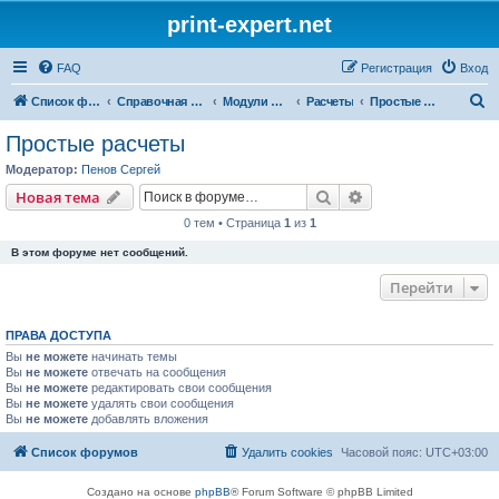
print-expert.net
FAQ
Регистрация
Вход
П
Список форумов
Справочная система
Модули программы
Расчеты
Простые расчеты
о
Простые расчеты
и
Модератор:
Пенов Сергей
с
Поиск
Расширенный пои
Новая тема
к
0 тем • Страница
1
из
1
В этом форуме нет сообщений.
Перейти
ПРАВА ДОСТУПА
Вы
не можете
начинать темы
Вы
не можете
отвечать на сообщения
Вы
не можете
редактировать свои сообщения
Вы
не можете
удалять свои сообщения
Вы
не можете
добавлять вложения
Список форумов
Удалить cookies
Часовой пояс:
UTC+03:00
Создано на основе
phpBB
® Forum Software © phpBB Limited