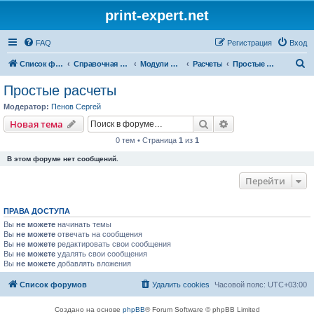
print-expert.net
FAQ
Регистрация
Вход
П
Список форумов
Справочная система
Модули программы
Расчеты
Простые расчеты
о
Простые расчеты
и
Модератор:
Пенов Сергей
с
Поиск
Расширенный пои
Новая тема
к
0 тем • Страница
1
из
1
В этом форуме нет сообщений.
Перейти
ПРАВА ДОСТУПА
Вы
не можете
начинать темы
Вы
не можете
отвечать на сообщения
Вы
не можете
редактировать свои сообщения
Вы
не можете
удалять свои сообщения
Вы
не можете
добавлять вложения
Список форумов
Удалить cookies
Часовой пояс:
UTC+03:00
Создано на основе
phpBB
® Forum Software © phpBB Limited