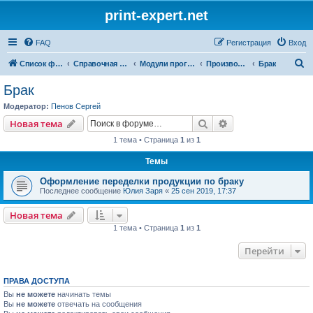
print-expert.net
FAQ
Регистрация
Вход
П
Список форумов
Справочная система
Модули программы
Производство
Брак
о
Брак
и
Модератор:
Пенов Сергей
с
Поиск
Расширенный пои
Новая тема
к
1 тема • Страница
1
из
1
Темы
Оформление переделки продукции по браку
Последнее сообщение
Юлия Заря
«
25 сен 2019, 17:37
Новая тема
1 тема • Страница
1
из
1
Перейти
ПРАВА ДОСТУПА
Вы
не можете
начинать темы
Вы
не можете
отвечать на сообщения