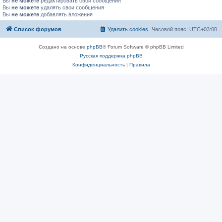
Вы
не можете
редактировать свои сообщения
Вы
не можете
удалять свои сообщения
Вы
не можете
добавлять вложения
Список форумов
Удалить cookies
Часовой пояс:
UTC+03:00
Создано на основе
phpBB
® Forum Software © phpBB Limited
Русская поддержка phpBB
Конфиденциальность
|
Правила