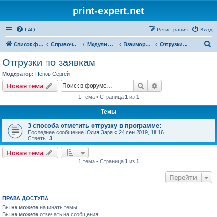
print-expert.net
FAQ
Регистрация
Вход
П
Список форумов
Справочная система
Модули программы
Взаиморасчеты
Отгрузки по заявкам
о
Отгрузки по заявкам
и
Модератор:
Пенов Сергей
с
Поиск
Расширенный пои
Новая тема
к
1 тема • Страница
1
из
1
Темы
3 способа отметить отгрузку в программе:
Последнее сообщение
Юлия Заря
«
24 сен 2019, 18:16
Ответы:
3
Новая тема
1 тема • Страница
1
из
1
Перейти
ПРАВА ДОСТУПА
Вы
не можете
начинать темы
Вы
не можете
отвечать на сообщения