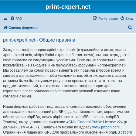
print-expert.net
FAQ
Регистрация
Вход
П
Список форумов
о
print-expert.net - Общие правила
и
с
Заходя на конференцию «print-expert.net» (в дальнейшем «мы», «наш»,
«print-expert.net», «https://print-expert.net/forum_new»), вы подтверждаете
к
своё согласие со следующими условиями. Если вы не согласны с ними,
пожалуйста, не заходите и не пользуйтесь форумами «print-expert.net».
Мы оставляем за собой право изменять эти правила в любое время и
сделаем всё возможное, чтобы уведомить вас об этом, однако с вашей
стороны было бы разумным регулярно просматривать этот текст на
предмет изменений, так как использование конференции «print-
expert.net» после обновления/исправления условий означает ваше
согласие с ними.
Наши форумы работают под управлением программного обеспечения
для создания конференций phpBB (в дальнейшем «они», «программное
обеспечение phpBB», «www.phpbb.com», «phpBB Limited», «phpBB
Teams»), выпущенного по лицензии «
GNU General Public License v2
» (в
дальнейшем «GPL»). Скачать его можно по адресу
www.phpbb.com
.
Ограничения лицензии GPL для программного обеспечения phpBB строго