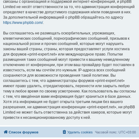
связаны с организацией и поддержкой интернет-конференций, и phpBB
Limited не несёт ответственности за то, что администрация конференций
определяет в качестве допустимого содержания и/или поведения в них.
За дополнительной информацией о phpBB обращайтесь по адресу
https://www.phpbb.com/
.
Вы соглашаетесь не размещать оскорбительных, угрожающих,
клеветнических сообщений, порнографических сообщений, призывов к
национальной розни и прочих сообщений, которые могут нарушить
законы вашей страны, страны, которая предоставляет услуги хостинга
для форумов «print-expert.net» или международное право. Попытки
размещения таких сообщений могут привести к вашему немедленному
отключению от конференции, при этом ваш провайдер будет поставлен в
известность, если мы сочтём это нужным. IP-адреса всех сообщений
сохраняются для возможности проведения такой политики. Вы
соглашаетесь с тем, что администраторы форумов «print-expert.net»
имеют право удалить, отредактировать, перенести или закрыть любую
тему в любое время по своему усмотрению. Как пользователь вы согласны
с тем, что введённая вами информация будет храниться в базе данных.
Хотя эта информация не будет открыта третьим лицам без вашего
разрешения, ни администрация конференции «print-expert.net», ни phpBB
Limited не может быть ответственна за действия хакеров, которые могут
привести к несанкционированному доступу к ней.
Список форумов
Удалить cookies
Часовой пояс:
UTC+03:00