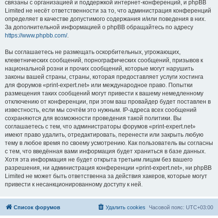
связаны с организацией и поддержкой интернет-конференций, и phpBB
Limited не несёт ответственности за то, что администрация конференций
определяет в качестве допустимого содержания и/или поведения в них.
За дополнительной информацией о phpBB обращайтесь по адресу
https://www.phpbb.com/
.
Вы соглашаетесь не размещать оскорбительных, угрожающих,
клеветнических сообщений, порнографических сообщений, призывов к
национальной розни и прочих сообщений, которые могут нарушить
законы вашей страны, страны, которая предоставляет услуги хостинга
для форумов «print-expert.net» или международное право. Попытки
размещения таких сообщений могут привести к вашему немедленному
отключению от конференции, при этом ваш провайдер будет поставлен в
известность, если мы сочтём это нужным. IP-адреса всех сообщений
сохраняются для возможности проведения такой политики. Вы
соглашаетесь с тем, что администраторы форумов «print-expert.net»
имеют право удалить, отредактировать, перенести или закрыть любую
тему в любое время по своему усмотрению. Как пользователь вы согласны
с тем, что введённая вами информация будет храниться в базе данных.
Хотя эта информация не будет открыта третьим лицам без вашего
разрешения, ни администрация конференции «print-expert.net», ни phpBB
Limited не может быть ответственна за действия хакеров, которые могут
привести к несанкционированному доступу к ней.
Список форумов
Удалить cookies
Часовой пояс:
UTC+03:00