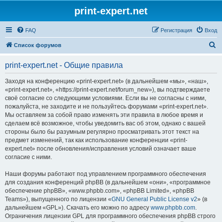
print-expert.net
FAQ
Регистрация
Вход
П
Список форумов
о
print-expert.net - Общие правила
и
с
Заходя на конференцию «print-expert.net» (в дальнейшем «мы», «наш»,
«print-expert.net», «https://print-expert.net/forum_new»), вы подтверждаете
к
своё согласие со следующими условиями. Если вы не согласны с ними,
пожалуйста, не заходите и не пользуйтесь форумами «print-expert.net».
Мы оставляем за собой право изменять эти правила в любое время и
сделаем всё возможное, чтобы уведомить вас об этом, однако с вашей
стороны было бы разумным регулярно просматривать этот текст на
предмет изменений, так как использование конференции «print-
expert.net» после обновления/исправления условий означает ваше
согласие с ними.
Наши форумы работают под управлением программного обеспечения
для создания конференций phpBB (в дальнейшем «они», «программное
обеспечение phpBB», «www.phpbb.com», «phpBB Limited», «phpBB
Teams»), выпущенного по лицензии «
GNU General Public License v2
» (в
дальнейшем «GPL»). Скачать его можно по адресу
www.phpbb.com
.
Ограничения лицензии GPL для программного обеспечения phpBB строго