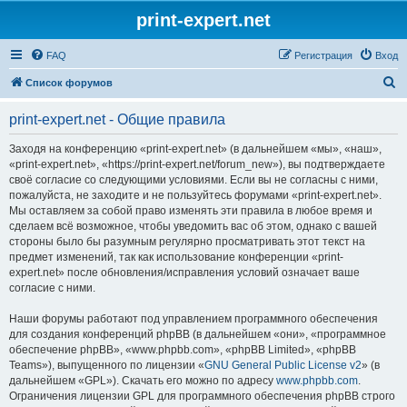
print-expert.net
FAQ
Регистрация
Вход
П
Список форумов
о
print-expert.net - Общие правила
и
с
Заходя на конференцию «print-expert.net» (в дальнейшем «мы», «наш»,
«print-expert.net», «https://print-expert.net/forum_new»), вы подтверждаете
к
своё согласие со следующими условиями. Если вы не согласны с ними,
пожалуйста, не заходите и не пользуйтесь форумами «print-expert.net».
Мы оставляем за собой право изменять эти правила в любое время и
сделаем всё возможное, чтобы уведомить вас об этом, однако с вашей
стороны было бы разумным регулярно просматривать этот текст на
предмет изменений, так как использование конференции «print-
expert.net» после обновления/исправления условий означает ваше
согласие с ними.
Наши форумы работают под управлением программного обеспечения
для создания конференций phpBB (в дальнейшем «они», «программное
обеспечение phpBB», «www.phpbb.com», «phpBB Limited», «phpBB
Teams»), выпущенного по лицензии «
GNU General Public License v2
» (в
дальнейшем «GPL»). Скачать его можно по адресу
www.phpbb.com
.
Ограничения лицензии GPL для программного обеспечения phpBB строго