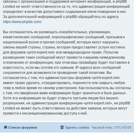
связаны с организацией и поддержкой интернет-конференций, и phpBB
Limited не несёт ответственности за то, что администрация конференций
определяет в качестве допустимого содержания и/или поведения в них.
За дополнительной информацией о phpBB обращайтесь по адресу
https://www.phpbb.com/
.
Вы соглашаетесь не размещать оскорбительных, угрожающих,
клеветнических сообщений, порнографических сообщений, призывов к
национальной розни и прочих сообщений, которые могут нарушить
законы вашей страны, страны, которая предоставляет услуги хостинга
для форумов «print-expert.net» или международное право. Попытки
размещения таких сообщений могут привести к вашему немедленному
отключению от конференции, при этом ваш провайдер будет поставлен в
известность, если мы сочтём это нужным. IP-адреса всех сообщений
сохраняются для возможности проведения такой политики. Вы
соглашаетесь с тем, что администраторы форумов «print-expert.net»
имеют право удалить, отредактировать, перенести или закрыть любую
тему в любое время по своему усмотрению. Как пользователь вы согласны
с тем, что введённая вами информация будет храниться в базе данных.
Хотя эта информация не будет открыта третьим лицам без вашего
разрешения, ни администрация конференции «print-expert.net», ни phpBB
Limited не может быть ответственна за действия хакеров, которые могут
привести к несанкционированному доступу к ней.
Список форумов
Удалить cookies
Часовой пояс:
UTC+03:00