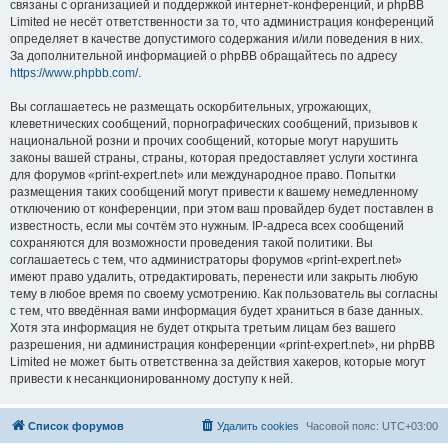
связаны с организацией и поддержкой интернет-конференций, и phpBB
Limited не несёт ответственности за то, что администрация конференций
определяет в качестве допустимого содержания и/или поведения в них.
За дополнительной информацией о phpBB обращайтесь по адресу
https://www.phpbb.com/
.
Вы соглашаетесь не размещать оскорбительных, угрожающих,
клеветнических сообщений, порнографических сообщений, призывов к
национальной розни и прочих сообщений, которые могут нарушить
законы вашей страны, страны, которая предоставляет услуги хостинга
для форумов «print-expert.net» или международное право. Попытки
размещения таких сообщений могут привести к вашему немедленному
отключению от конференции, при этом ваш провайдер будет поставлен в
известность, если мы сочтём это нужным. IP-адреса всех сообщений
сохраняются для возможности проведения такой политики. Вы
соглашаетесь с тем, что администраторы форумов «print-expert.net»
имеют право удалить, отредактировать, перенести или закрыть любую
тему в любое время по своему усмотрению. Как пользователь вы согласны
с тем, что введённая вами информация будет храниться в базе данных.
Хотя эта информация не будет открыта третьим лицам без вашего
разрешения, ни администрация конференции «print-expert.net», ни phpBB
Limited не может быть ответственна за действия хакеров, которые могут
привести к несанкционированному доступу к ней.
Список форумов
Удалить cookies
Часовой пояс:
UTC+03:00