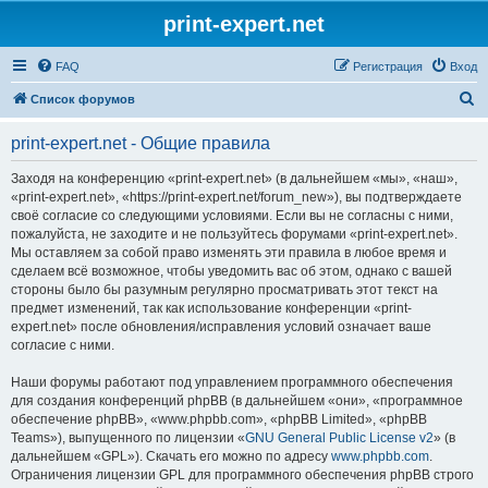
print-expert.net
FAQ
Регистрация
Вход
П
Список форумов
о
print-expert.net - Общие правила
и
с
Заходя на конференцию «print-expert.net» (в дальнейшем «мы», «наш»,
«print-expert.net», «https://print-expert.net/forum_new»), вы подтверждаете
к
своё согласие со следующими условиями. Если вы не согласны с ними,
пожалуйста, не заходите и не пользуйтесь форумами «print-expert.net».
Мы оставляем за собой право изменять эти правила в любое время и
сделаем всё возможное, чтобы уведомить вас об этом, однако с вашей
стороны было бы разумным регулярно просматривать этот текст на
предмет изменений, так как использование конференции «print-
expert.net» после обновления/исправления условий означает ваше
согласие с ними.
Наши форумы работают под управлением программного обеспечения
для создания конференций phpBB (в дальнейшем «они», «программное
обеспечение phpBB», «www.phpbb.com», «phpBB Limited», «phpBB
Teams»), выпущенного по лицензии «
GNU General Public License v2
» (в
дальнейшем «GPL»). Скачать его можно по адресу
www.phpbb.com
.
Ограничения лицензии GPL для программного обеспечения phpBB строго