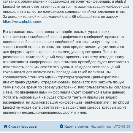
связаны с организацией и поддержкой интернет-конференций, и phpBB
Limited не несёт ответственности за то, что администрация конференций
определяет в качестве допустимого содержания и/или поведения в них.
За дополнительной информацией о phpBB обращайтесь по адресу
https://www.phpbb.com/
.
Вы соглашаетесь не размещать оскорбительных, угрожающих,
клеветнических сообщений, порнографических сообщений, призывов к
национальной розни и прочих сообщений, которые могут нарушить
законы вашей страны, страны, которая предоставляет услуги хостинга
для форумов «print-expert.net» или международное право. Попытки
размещения таких сообщений могут привести к вашему немедленному
отключению от конференции, при этом ваш провайдер будет поставлен в
известность, если мы сочтём это нужным. IP-адреса всех сообщений
сохраняются для возможности проведения такой политики. Вы
соглашаетесь с тем, что администраторы форумов «print-expert.net»
имеют право удалить, отредактировать, перенести или закрыть любую
тему в любое время по своему усмотрению. Как пользователь вы согласны
с тем, что введённая вами информация будет храниться в базе данных.
Хотя эта информация не будет открыта третьим лицам без вашего
разрешения, ни администрация конференции «print-expert.net», ни phpBB
Limited не может быть ответственна за действия хакеров, которые могут
привести к несанкционированному доступу к ней.
Список форумов
Удалить cookies
Часовой пояс:
UTC+03:00