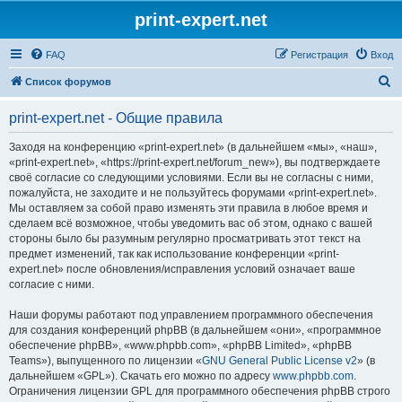
print-expert.net
FAQ
Регистрация
Вход
П
Список форумов
о
print-expert.net - Общие правила
и
с
Заходя на конференцию «print-expert.net» (в дальнейшем «мы», «наш»,
«print-expert.net», «https://print-expert.net/forum_new»), вы подтверждаете
к
своё согласие со следующими условиями. Если вы не согласны с ними,
пожалуйста, не заходите и не пользуйтесь форумами «print-expert.net».
Мы оставляем за собой право изменять эти правила в любое время и
сделаем всё возможное, чтобы уведомить вас об этом, однако с вашей
стороны было бы разумным регулярно просматривать этот текст на
предмет изменений, так как использование конференции «print-
expert.net» после обновления/исправления условий означает ваше
согласие с ними.
Наши форумы работают под управлением программного обеспечения
для создания конференций phpBB (в дальнейшем «они», «программное
обеспечение phpBB», «www.phpbb.com», «phpBB Limited», «phpBB
Teams»), выпущенного по лицензии «
GNU General Public License v2
» (в
дальнейшем «GPL»). Скачать его можно по адресу
www.phpbb.com
.
Ограничения лицензии GPL для программного обеспечения phpBB строго