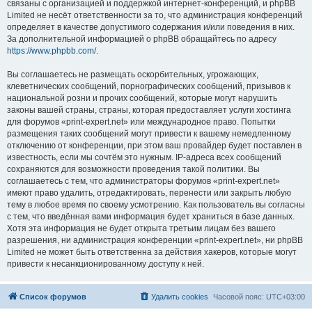
связаны с организацией и поддержкой интернет-конференций, и phpBB
Limited не несёт ответственности за то, что администрация конференций
определяет в качестве допустимого содержания и/или поведения в них.
За дополнительной информацией о phpBB обращайтесь по адресу
https://www.phpbb.com/
.
Вы соглашаетесь не размещать оскорбительных, угрожающих,
клеветнических сообщений, порнографических сообщений, призывов к
национальной розни и прочих сообщений, которые могут нарушить
законы вашей страны, страны, которая предоставляет услуги хостинга
для форумов «print-expert.net» или международное право. Попытки
размещения таких сообщений могут привести к вашему немедленному
отключению от конференции, при этом ваш провайдер будет поставлен в
известность, если мы сочтём это нужным. IP-адреса всех сообщений
сохраняются для возможности проведения такой политики. Вы
соглашаетесь с тем, что администраторы форумов «print-expert.net»
имеют право удалить, отредактировать, перенести или закрыть любую
тему в любое время по своему усмотрению. Как пользователь вы согласны
с тем, что введённая вами информация будет храниться в базе данных.
Хотя эта информация не будет открыта третьим лицам без вашего
разрешения, ни администрация конференции «print-expert.net», ни phpBB
Limited не может быть ответственна за действия хакеров, которые могут
привести к несанкционированному доступу к ней.
Список форумов
Удалить cookies
Часовой пояс:
UTC+03:00