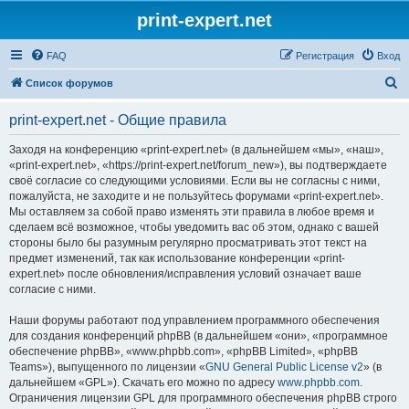
print-expert.net
FAQ
Регистрация
Вход
П
Список форумов
о
print-expert.net - Общие правила
и
с
Заходя на конференцию «print-expert.net» (в дальнейшем «мы», «наш»,
«print-expert.net», «https://print-expert.net/forum_new»), вы подтверждаете
к
своё согласие со следующими условиями. Если вы не согласны с ними,
пожалуйста, не заходите и не пользуйтесь форумами «print-expert.net».
Мы оставляем за собой право изменять эти правила в любое время и
сделаем всё возможное, чтобы уведомить вас об этом, однако с вашей
стороны было бы разумным регулярно просматривать этот текст на
предмет изменений, так как использование конференции «print-
expert.net» после обновления/исправления условий означает ваше
согласие с ними.
Наши форумы работают под управлением программного обеспечения
для создания конференций phpBB (в дальнейшем «они», «программное
обеспечение phpBB», «www.phpbb.com», «phpBB Limited», «phpBB
Teams»), выпущенного по лицензии «
GNU General Public License v2
» (в
дальнейшем «GPL»). Скачать его можно по адресу
www.phpbb.com
.
Ограничения лицензии GPL для программного обеспечения phpBB строго