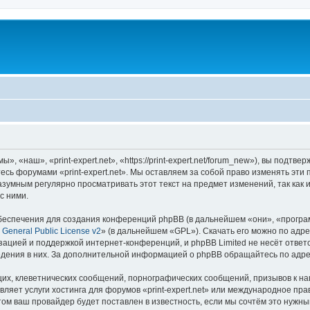
», «наш», «print-expert.net», «https://print-expert.net/forum_new»), вы подт
тесь форумами «print-expert.net». Мы оставляем за собой право изменять эти
азумным регулярно просматривать этот текст на предмет изменений, так как и
с ними.
еспечения для создания конференций phpBB (в дальнейшем «они», «програ
General Public License v2
» (в дальнейшем «GPL»). Скачать его можно по адр
зацией и поддержкой интернет-конференций, и phpBB Limited не несёт ответ
ведения в них. За дополнительной информацией о phpBB обращайтесь по адр
их, клеветнических сообщений, порнографических сообщений, призывов к на
ляет услуги хостинга для форумов «print-expert.net» или международное пр
м ваш провайдер будет поставлен в известность, если мы сочтём это нужны