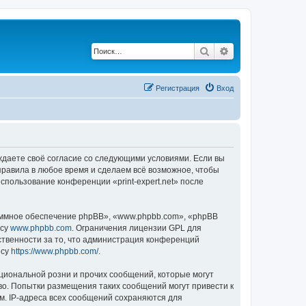
Поиск
Расширенный по
Регистрация
Вход
верждаете своё согласие со следующими условиями. Если вы
 правила в любое время и сделаем всё возможное, чтобы
спользование конференции «print-expert.net» после
ммное обеспечение phpBB», «www.phpbb.com», «phpBB
есу
www.phpbb.com
. Ограничения лицензии GPL для
ственности за то, что администрация конференций
есу
https://www.phpbb.com/
.
циональной розни и прочих сообщений, которые могут
аво. Попытки размещения таких сообщений могут привести к
м. IP-адреса всех сообщений сохраняются для