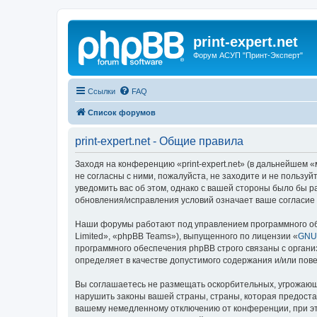
print-expert.net
Форум АСУП "Принт-Эксперт"
Ссылки
FAQ
Список форумов
print-expert.net - Общие правила
Заходя на конференцию «print-expert.net» (в дальнейшем «мы
не согласны с ними, пожалуйста, не заходите и не пользуй
уведомить вас об этом, однако с вашей стороны было бы р
обновления/исправления условий означает ваше согласие 
Наши форумы работают под управлением программного об
Limited», «phpBB Teams»), выпущенного по лицензии «
GNU 
программного обеспечения phpBB строго связаны с органи
определяет в качестве допустимого содержания и/или по
Вы соглашаетесь не размещать оскорбительных, угрожающ
нарушить законы вашей страны, страны, которая предостав
вашему немедленному отключению от конференции, при это