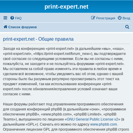
print-expert.net
FAQ
Регистрация
Вход
П
Список форумов
о
print-expert.net - Общие правила
и
с
Заходя на конференцию «print-expert.net» (в дальнейшем «мы», «наш»,
«print-expert.net», «https://print-expert.net/forum_new»), вы подтверждаете
к
своё согласие со следующими условиями. Если вы не согласны с ними,
пожалуйста, не заходите и не пользуйтесь форумами «print-expert.net».
Мы оставляем за собой право изменять эти правила в любое время и
сделаем всё возможное, чтобы уведомить вас об этом, однако с вашей
стороны было бы разумным регулярно просматривать этот текст на
предмет изменений, так как использование конференции «print-
expert.net» после обновления/исправления условий означает ваше
согласие с ними.
Наши форумы работают под управлением программного обеспечения
для создания конференций phpBB (в дальнейшем «они», «программное
обеспечение phpBB», «www.phpbb.com», «phpBB Limited», «phpBB
Teams»), выпущенного по лицензии «
GNU General Public License v2
» (в
дальнейшем «GPL»). Скачать его можно по адресу
www.phpbb.com
.
Ограничения лицензии GPL для программного обеспечения phpBB строго