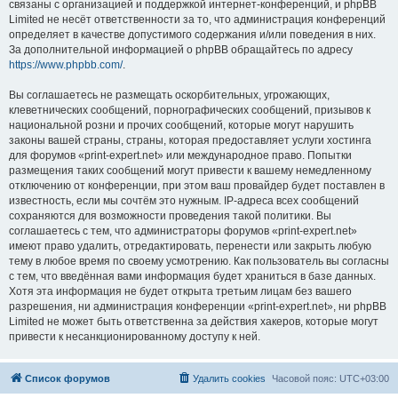
связаны с организацией и поддержкой интернет-конференций, и phpBB
Limited не несёт ответственности за то, что администрация конференций
определяет в качестве допустимого содержания и/или поведения в них.
За дополнительной информацией о phpBB обращайтесь по адресу
https://www.phpbb.com/
.
Вы соглашаетесь не размещать оскорбительных, угрожающих,
клеветнических сообщений, порнографических сообщений, призывов к
национальной розни и прочих сообщений, которые могут нарушить
законы вашей страны, страны, которая предоставляет услуги хостинга
для форумов «print-expert.net» или международное право. Попытки
размещения таких сообщений могут привести к вашему немедленному
отключению от конференции, при этом ваш провайдер будет поставлен в
известность, если мы сочтём это нужным. IP-адреса всех сообщений
сохраняются для возможности проведения такой политики. Вы
соглашаетесь с тем, что администраторы форумов «print-expert.net»
имеют право удалить, отредактировать, перенести или закрыть любую
тему в любое время по своему усмотрению. Как пользователь вы согласны
с тем, что введённая вами информация будет храниться в базе данных.
Хотя эта информация не будет открыта третьим лицам без вашего
разрешения, ни администрация конференции «print-expert.net», ни phpBB
Limited не может быть ответственна за действия хакеров, которые могут
привести к несанкционированному доступу к ней.
Список форумов
Удалить cookies
Часовой пояс:
UTC+03:00