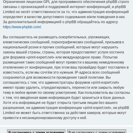
Ограничения лицензии GPL для программного обеспечения phpBB строго
связаны с организацией и поддержкой интернет-конференций, и phpBB
Limited не несёт ответственности за то, что администрация конференций
определяет в качестве допустимого содержания и/или поведения в них.
За дополнительной информацией о phpBB обращайтесь по адресу
https://www.phpbb.com/
.
Вы соглашаетесь не размещать оскорбительных, угрожающих,
клеветнических сообщений, порнографических сообщений, призывов к
национальной розни и прочих сообщений, которые могут нарушить
законы вашей страны, страны, которая предоставляет услуги хостинга
для форумов «print-expert.net» или международное право. Попытки
размещения таких сообщений могут привести к вашему немедленному
отключению от конференции, при этом ваш провайдер будет поставлен в
известность, если мы сочтём это нужным. IP-адреса всех сообщений
сохраняются для возможности проведения такой политики. Вы
соглашаетесь с тем, что администраторы форумов «print-expert.net»
имеют право удалить, отредактировать, перенести или закрыть любую
тему в любое время по своему усмотрению. Как пользователь вы согласны
с тем, что введённая вами информация будет храниться в базе данных.
Хотя эта информация не будет открыта третьим лицам без вашего
разрешения, ни администрация конференции «print-expert.net», ни phpBB
Limited не может быть ответственна за действия хакеров, которые могут
привести к несанкционированному доступу к ней.