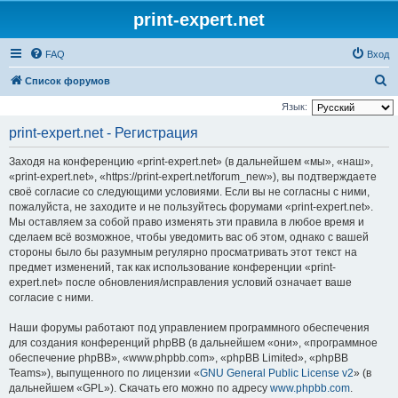
print-expert.net
FAQ
Вход
П
Список форумов
о
Язык:
и
print-expert.net - Регистрация
с
Заходя на конференцию «print-expert.net» (в дальнейшем «мы», «наш»,
к
«print-expert.net», «https://print-expert.net/forum_new»), вы подтверждаете
своё согласие со следующими условиями. Если вы не согласны с ними,
пожалуйста, не заходите и не пользуйтесь форумами «print-expert.net».
Мы оставляем за собой право изменять эти правила в любое время и
сделаем всё возможное, чтобы уведомить вас об этом, однако с вашей
стороны было бы разумным регулярно просматривать этот текст на
предмет изменений, так как использование конференции «print-
expert.net» после обновления/исправления условий означает ваше
согласие с ними.
Наши форумы работают под управлением программного обеспечения
для создания конференций phpBB (в дальнейшем «они», «программное
обеспечение phpBB», «www.phpbb.com», «phpBB Limited», «phpBB
Teams»), выпущенного по лицензии «
GNU General Public License v2
» (в
дальнейшем «GPL»). Скачать его можно по адресу
www.phpbb.com
.