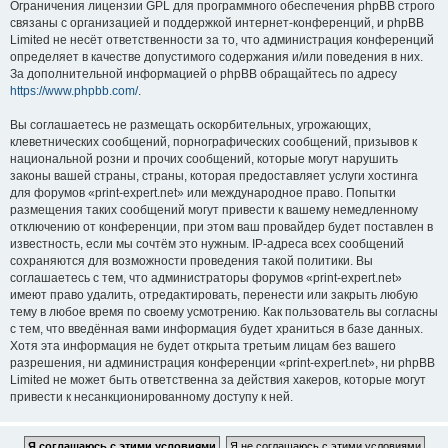
Ограничения лицензии GPL для программного обеспечения phpBB строго
связаны с организацией и поддержкой интернет-конференций, и phpBB
Limited не несёт ответственности за то, что администрация конференций
определяет в качестве допустимого содержания и/или поведения в них.
За дополнительной информацией о phpBB обращайтесь по адресу
https://www.phpbb.com/
.
Вы соглашаетесь не размещать оскорбительных, угрожающих,
клеветнических сообщений, порнографических сообщений, призывов к
национальной розни и прочих сообщений, которые могут нарушить
законы вашей страны, страны, которая предоставляет услуги хостинга
для форумов «print-expert.net» или международное право. Попытки
размещения таких сообщений могут привести к вашему немедленному
отключению от конференции, при этом ваш провайдер будет поставлен в
известность, если мы сочтём это нужным. IP-адреса всех сообщений
сохраняются для возможности проведения такой политики. Вы
соглашаетесь с тем, что администраторы форумов «print-expert.net»
имеют право удалить, отредактировать, перенести или закрыть любую
тему в любое время по своему усмотрению. Как пользователь вы согласны
с тем, что введённая вами информация будет храниться в базе данных.
Хотя эта информация не будет открыта третьим лицам без вашего
разрешения, ни администрация конференции «print-expert.net», ни phpBB
Limited не может быть ответственна за действия хакеров, которые могут
привести к несанкционированному доступу к ней.