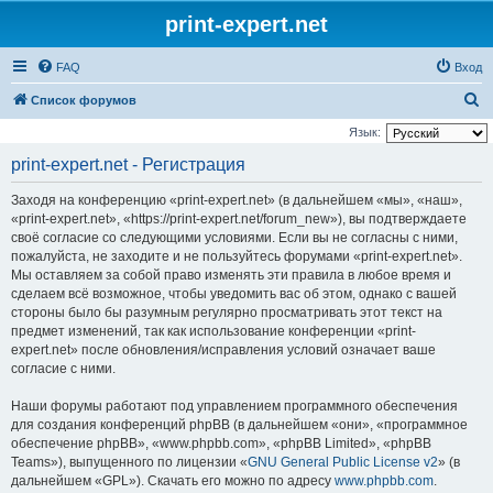
print-expert.net
FAQ
Вход
П
Список форумов
о
Язык:
и
print-expert.net - Регистрация
с
Заходя на конференцию «print-expert.net» (в дальнейшем «мы», «наш»,
к
«print-expert.net», «https://print-expert.net/forum_new»), вы подтверждаете
своё согласие со следующими условиями. Если вы не согласны с ними,
пожалуйста, не заходите и не пользуйтесь форумами «print-expert.net».
Мы оставляем за собой право изменять эти правила в любое время и
сделаем всё возможное, чтобы уведомить вас об этом, однако с вашей
стороны было бы разумным регулярно просматривать этот текст на
предмет изменений, так как использование конференции «print-
expert.net» после обновления/исправления условий означает ваше
согласие с ними.
Наши форумы работают под управлением программного обеспечения
для создания конференций phpBB (в дальнейшем «они», «программное
обеспечение phpBB», «www.phpbb.com», «phpBB Limited», «phpBB
Teams»), выпущенного по лицензии «
GNU General Public License v2
» (в
дальнейшем «GPL»). Скачать его можно по адресу
www.phpbb.com
.