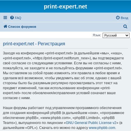
print-expert.net
FAQ
Вход
П
Список форумов
о
Язык:
и
print-expert.net - Регистрация
с
Заходя на конференцию «print-expert.net» (в дальнейшем «мы», «наш»,
к
«print-expert.net», «https://print-expert.net/forum_new»), вы подтверждаете
своё согласие со следующими условиями. Если вы не согласны с ними,
пожалуйста, не заходите и не пользуйтесь форумами «print-expert.net».
Мы оставляем за собой право изменять эти правила в любое время и
сделаем всё возможное, чтобы уведомить вас об этом, однако с вашей
стороны было бы разумным регулярно просматривать этот текст на
предмет изменений, так как использование конференции «print-
expert.net» после обновления/исправления условий означает ваше
согласие с ними.
Наши форумы работают под управлением программного обеспечения
для создания конференций phpBB (в дальнейшем «они», «программное
обеспечение phpBB», «www.phpbb.com», «phpBB Limited», «phpBB
Teams»), выпущенного по лицензии «
GNU General Public License v2
» (в
дальнейшем «GPL»). Скачать его можно по адресу
www.phpbb.com
.