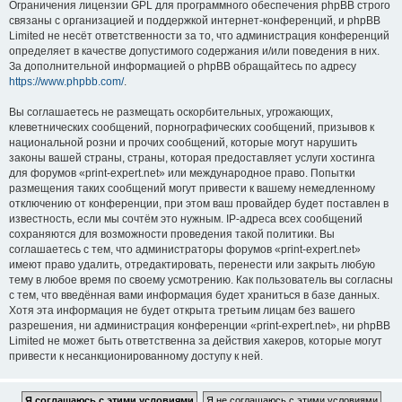
Ограничения лицензии GPL для программного обеспечения phpBB строго
связаны с организацией и поддержкой интернет-конференций, и phpBB
Limited не несёт ответственности за то, что администрация конференций
определяет в качестве допустимого содержания и/или поведения в них.
За дополнительной информацией о phpBB обращайтесь по адресу
https://www.phpbb.com/
.
Вы соглашаетесь не размещать оскорбительных, угрожающих,
клеветнических сообщений, порнографических сообщений, призывов к
национальной розни и прочих сообщений, которые могут нарушить
законы вашей страны, страны, которая предоставляет услуги хостинга
для форумов «print-expert.net» или международное право. Попытки
размещения таких сообщений могут привести к вашему немедленному
отключению от конференции, при этом ваш провайдер будет поставлен в
известность, если мы сочтём это нужным. IP-адреса всех сообщений
сохраняются для возможности проведения такой политики. Вы
соглашаетесь с тем, что администраторы форумов «print-expert.net»
имеют право удалить, отредактировать, перенести или закрыть любую
тему в любое время по своему усмотрению. Как пользователь вы согласны
с тем, что введённая вами информация будет храниться в базе данных.
Хотя эта информация не будет открыта третьим лицам без вашего
разрешения, ни администрация конференции «print-expert.net», ни phpBB
Limited не может быть ответственна за действия хакеров, которые могут
привести к несанкционированному доступу к ней.