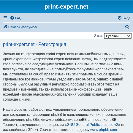
print-expert.net
FAQ
Вход
П
Список форумов
о
Язык:
и
print-expert.net - Регистрация
с
Заходя на конференцию «print-expert.net» (в дальнейшем «мы», «наш»,
к
«print-expert.net», «https://print-expert.net/forum_new»), вы подтверждаете
своё согласие со следующими условиями. Если вы не согласны с ними,
пожалуйста, не заходите и не пользуйтесь форумами «print-expert.net».
Мы оставляем за собой право изменять эти правила в любое время и
сделаем всё возможное, чтобы уведомить вас об этом, однако с вашей
стороны было бы разумным регулярно просматривать этот текст на
предмет изменений, так как использование конференции «print-
expert.net» после обновления/исправления условий означает ваше
согласие с ними.
Наши форумы работают под управлением программного обеспечения
для создания конференций phpBB (в дальнейшем «они», «программное
обеспечение phpBB», «www.phpbb.com», «phpBB Limited», «phpBB
Teams»), выпущенного по лицензии «
GNU General Public License v2
» (в
дальнейшем «GPL»). Скачать его можно по адресу
www.phpbb.com
.