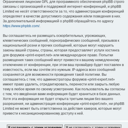
Ограничения лицензии GPL для программного обеспечения phpBB строго
связаны с организацией и поддержкой интернет-конференций, и phpBB
Limited не несёт ответственности за то, что администрация конференций
определяет в качестве допустимого содержания и/или поведения в них.
За дополнительной информацией о phpBB обращайтесь по адресу
https://www.phpbb.com/
.
Вы соглашаетесь не размещать оскорбительных, угрожающих,
клеветнических сообщений, порнографических сообщений, призывов к
национальной розни и прочих сообщений, которые могут нарушить
законы вашей страны, страны, которая предоставляет услуги хостинга
для форумов «print-expert.net» или международное право. Попытки
размещения таких сообщений могут привести к вашему немедленному
отключению от конференции, при этом ваш провайдер будет поставлен в
известность, если мы сочтём это нужным. IP-адреса всех сообщений
сохраняются для возможности проведения такой политики. Вы
соглашаетесь с тем, что администраторы форумов «print-expert.net»
имеют право удалить, отредактировать, перенести или закрыть любую
тему в любое время по своему усмотрению. Как пользователь вы согласны
с тем, что введённая вами информация будет храниться в базе данных.
Хотя эта информация не будет открыта третьим лицам без вашего
разрешения, ни администрация конференции «print-expert.net», ни phpBB
Limited не может быть ответственна за действия хакеров, которые могут
привести к несанкционированному доступу к ней.