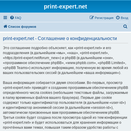
print-expert.net
FAQ
Регистрация
Вход
П
Список форумов
о
print-expert.net - Соглашение о конфиденциальности
и
с
Это соглашение подробно объясняет, как «print-expert.net» и его
подразделения (в дальнейшем «мы», «наш», «print-expert.net»,
к
«https://print-expert.net/forum_new») и phpBB (в дальнейшем «они»,
«программное обеспечение phpBB», «www.phpbb.com», «phpBB Limited»,
«phpBB Teams») используют информацию, полученную во время любой из
ваших пользовательских сессий (в дальнейшем «ваша информация»).
Ваша информация собирается двумя способами. Во-первых, просмотр
«print-expert.net» приведёт к созданию программным обеспечением phpBB
определённого числа cookies (небольшие текстовые файлы, загружаемые
в папку временных файлов вашего браузера). Первые две cookie
содержат только идентификатор пользователя (в дальнейшем «user-id»)
и идентификатор анонимной сессии (в дальнейшем «session-id»),
автоматически присвоенные вам программным обеспечением phpBB.
Третья cookie будет создана после просмотра одной из тем конференции
«print-expert.net» и будет использоваться для хранения информации о
прочтённых вами темах, повышая таким образом удобство работы с