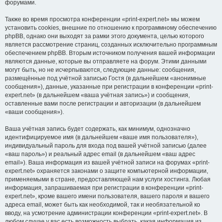
форумами.
Также во время просмотра конференции «print-expert.net» мы можем
установить cookies, внешние по отношению к программному обеспечению
phpBB, однако они выходят за рамки этого документа, целью которого
является рассмотрение страниц, созданных исключительно программным
обеспечением phpBB. Вторым источником получения вашей информации
являются данные, которые вы отправляете на форум. Этими данными
могут быть, но не исчерпываются, следующие данные: сообщения,
размещённые под учётной записью Гостя (в дальнейшем «анонимные
сообщения»), данные, указанные при регистрации в конференции «print-
expert.net» (в дальнейшем «ваша учётная запись») и сообщения,
оставленные вами после регистрации и авторизации (в дальнейшем
«ваши сообщения»).
Ваша учётная запись будет содержать, как минимум, однозначно
идентифицируемое имя (в дальнейшем «ваше имя пользователя»),
индивидуальный пароль для входа под вашей учётной записью (далее
«ваш пароль») и реальный адрес email (в дальнейшем «ваш адрес
email»). Ваша информация из вашей учётной записи на форумах «print-
expert.net» охраняется законами о защите компьютерной информации,
применяемыми в стране, предоставляющей нам услуги хостинга. Любая
информация, запрашиваемая при регистрации в конференции «print-
expert.net», кроме вашего имени пользователя, вашего пароля и вашего
адреса email, может быть как необходимой, так и необязательной ко
вводу, на усмотрение администрации конференции «print-expert.net». В
любом случае у вас есть возможность выбрать, какая информация из