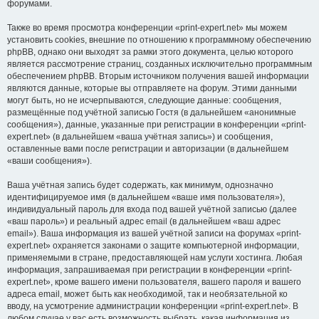
форумами.
Также во время просмотра конференции «print-expert.net» мы можем
установить cookies, внешние по отношению к программному обеспечению
phpBB, однако они выходят за рамки этого документа, целью которого
является рассмотрение страниц, созданных исключительно программным
обеспечением phpBB. Вторым источником получения вашей информации
являются данные, которые вы отправляете на форум. Этими данными
могут быть, но не исчерпываются, следующие данные: сообщения,
размещённые под учётной записью Гостя (в дальнейшем «анонимные
сообщения»), данные, указанные при регистрации в конференции «print-
expert.net» (в дальнейшем «ваша учётная запись») и сообщения,
оставленные вами после регистрации и авторизации (в дальнейшем
«ваши сообщения»).
Ваша учётная запись будет содержать, как минимум, однозначно
идентифицируемое имя (в дальнейшем «ваше имя пользователя»),
индивидуальный пароль для входа под вашей учётной записью (далее
«ваш пароль») и реальный адрес email (в дальнейшем «ваш адрес
email»). Ваша информация из вашей учётной записи на форумах «print-
expert.net» охраняется законами о защите компьютерной информации,
применяемыми в стране, предоставляющей нам услуги хостинга. Любая
информация, запрашиваемая при регистрации в конференции «print-
expert.net», кроме вашего имени пользователя, вашего пароля и вашего
адреса email, может быть как необходимой, так и необязательной ко
вводу, на усмотрение администрации конференции «print-expert.net». В
любом случае у вас есть возможность выбрать, какая информация из