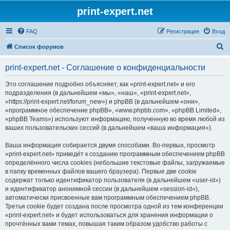
print-expert.net
FAQ
Регистрация
Вход
П
Список форумов
о
print-expert.net - Соглашение о конфиденциальности
и
с
Это соглашение подробно объясняет, как «print-expert.net» и его
подразделения (в дальнейшем «мы», «наш», «print-expert.net»,
к
«https://print-expert.net/forum_new») и phpBB (в дальнейшем «они»,
«программное обеспечение phpBB», «www.phpbb.com», «phpBB Limited»,
«phpBB Teams») используют информацию, полученную во время любой из
ваших пользовательских сессий (в дальнейшем «ваша информация»).
Ваша информация собирается двумя способами. Во-первых, просмотр
«print-expert.net» приведёт к созданию программным обеспечением phpBB
определённого числа cookies (небольшие текстовые файлы, загружаемые
в папку временных файлов вашего браузера). Первые две cookie
содержат только идентификатор пользователя (в дальнейшем «user-id»)
и идентификатор анонимной сессии (в дальнейшем «session-id»),
автоматически присвоенные вам программным обеспечением phpBB.
Третья cookie будет создана после просмотра одной из тем конференции
«print-expert.net» и будет использоваться для хранения информации о
прочтённых вами темах, повышая таким образом удобство работы с