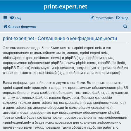
print-expert.net
FAQ
Регистрация
Вход
П
Список форумов
о
print-expert.net - Соглашение о конфиденциальности
и
с
Это соглашение подробно объясняет, как «print-expert.net» и его
подразделения (в дальнейшем «мы», «наш», «print-expert.net»,
к
«https://print-expert.net/forum_new») и phpBB (в дальнейшем «они»,
«программное обеспечение phpBB», «www.phpbb.com», «phpBB Limited»,
«phpBB Teams») используют информацию, полученную во время любой из
ваших пользовательских сессий (в дальнейшем «ваша информация»).
Ваша информация собирается двумя способами. Во-первых, просмотр
«print-expert.net» приведёт к созданию программным обеспечением phpBB
определённого числа cookies (небольшие текстовые файлы, загружаемые
в папку временных файлов вашего браузера). Первые две cookie
содержат только идентификатор пользователя (в дальнейшем «user-id»)
и идентификатор анонимной сессии (в дальнейшем «session-id»),
автоматически присвоенные вам программным обеспечением phpBB.
Третья cookie будет создана после просмотра одной из тем конференции
«print-expert.net» и будет использоваться для хранения информации о
прочтённых вами темах, повышая таким образом удобство работы с