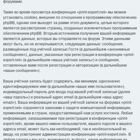
форумами.
Также во время просмотра конференции «print-expert.net» мы можем
установить cookies, внешние по отношению к программному обеспечению
phpBB, однако они выходят за рамки этого документа, целью которого
является рассмотрение страниц, созданных исключительно программным
обеспечением phpBB. Вторым источником получения вашей информации
являются данные, которые вы отправляете на форум. Этими данными
могут быть, но не исчерпываются, следующие данные: сообщения,
размещённые под учётной записью Гостя (в дальнейшем «анонимные
сообщения»), данные, указанные при регистрации в конференции «print-
expert.net» (в дальнейшем «ваша учётная запись») и сообщения,
оставленные вами после регистрации и авторизации (в дальнейшем
«ваши сообщения»).
Ваша учётная запись будет содержать, как минимум, однозначно
идентифицируемое имя (в дальнейшем «ваше имя пользователя»),
индивидуальный пароль для входа под вашей учётной записью (далее
«ваш пароль») и реальный адрес email (в дальнейшем «ваш адрес
email»). Ваша информация из вашей учётной записи на форумах «print-
expert.net» охраняется законами о защите компьютерной информации,
применяемыми в стране, предоставляющей нам услуги хостинга. Любая
информация, запрашиваемая при регистрации в конференции «print-
expert.net», кроме вашего имени пользователя, вашего пароля и вашего
адреса email, может быть как необходимой, так и необязательной ко
вводу, на усмотрение администрации конференции «print-expert.net». В
любом случае у вас есть возможность выбрать, какая информация из