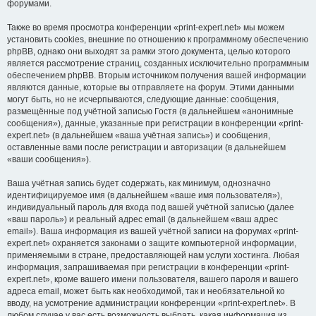
форумами.
Также во время просмотра конференции «print-expert.net» мы можем
установить cookies, внешние по отношению к программному обеспечению
phpBB, однако они выходят за рамки этого документа, целью которого
является рассмотрение страниц, созданных исключительно программным
обеспечением phpBB. Вторым источником получения вашей информации
являются данные, которые вы отправляете на форум. Этими данными
могут быть, но не исчерпываются, следующие данные: сообщения,
размещённые под учётной записью Гостя (в дальнейшем «анонимные
сообщения»), данные, указанные при регистрации в конференции «print-
expert.net» (в дальнейшем «ваша учётная запись») и сообщения,
оставленные вами после регистрации и авторизации (в дальнейшем
«ваши сообщения»).
Ваша учётная запись будет содержать, как минимум, однозначно
идентифицируемое имя (в дальнейшем «ваше имя пользователя»),
индивидуальный пароль для входа под вашей учётной записью (далее
«ваш пароль») и реальный адрес email (в дальнейшем «ваш адрес
email»). Ваша информация из вашей учётной записи на форумах «print-
expert.net» охраняется законами о защите компьютерной информации,
применяемыми в стране, предоставляющей нам услуги хостинга. Любая
информация, запрашиваемая при регистрации в конференции «print-
expert.net», кроме вашего имени пользователя, вашего пароля и вашего
адреса email, может быть как необходимой, так и необязательной ко
вводу, на усмотрение администрации конференции «print-expert.net». В
любом случае у вас есть возможность выбрать, какая информация из