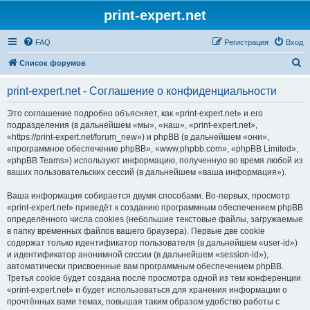
print-expert.net
FAQ
Регистрация
Вход
П
Список форумов
о
print-expert.net - Соглашение о конфиденциальности
и
с
Это соглашение подробно объясняет, как «print-expert.net» и его
подразделения (в дальнейшем «мы», «наш», «print-expert.net»,
к
«https://print-expert.net/forum_new») и phpBB (в дальнейшем «они»,
«программное обеспечение phpBB», «www.phpbb.com», «phpBB Limited»,
«phpBB Teams») используют информацию, полученную во время любой из
ваших пользовательских сессий (в дальнейшем «ваша информация»).
Ваша информация собирается двумя способами. Во-первых, просмотр
«print-expert.net» приведёт к созданию программным обеспечением phpBB
определённого числа cookies (небольшие текстовые файлы, загружаемые
в папку временных файлов вашего браузера). Первые две cookie
содержат только идентификатор пользователя (в дальнейшем «user-id»)
и идентификатор анонимной сессии (в дальнейшем «session-id»),
автоматически присвоенные вам программным обеспечением phpBB.
Третья cookie будет создана после просмотра одной из тем конференции
«print-expert.net» и будет использоваться для хранения информации о
прочтённых вами темах, повышая таким образом удобство работы с