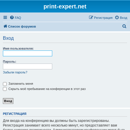
print-expert.net
FAQ
Регистрация
Вход
П
Список форумов
о
Вход
и
с
Имя пользователя:
к
Пароль:
Забыли пароль?
Запомнить меня
Скрыть моё пребывание на конференции в этот раз
РЕГИСТРАЦИЯ
Для входа на конференцию вы должны быть зарегистрированы.
Регистрация занимает всего несколько минут, но предоставляет вам
более широкие возможности. Администратором конференции могут быть