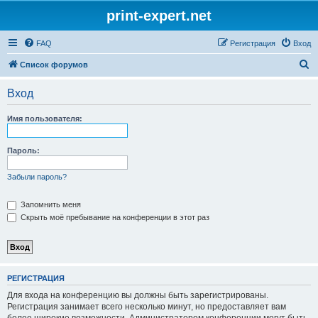
print-expert.net
FAQ
Регистрация
Вход
П
Список форумов
о
Вход
и
с
Имя пользователя:
к
Пароль:
Забыли пароль?
Запомнить меня
Скрыть моё пребывание на конференции в этот раз
РЕГИСТРАЦИЯ
Для входа на конференцию вы должны быть зарегистрированы.
Регистрация занимает всего несколько минут, но предоставляет вам
более широкие возможности. Администратором конференции могут быть