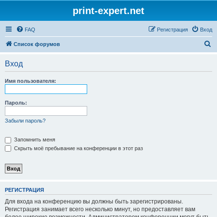
print-expert.net
FAQ
Регистрация
Вход
П
Список форумов
о
Вход
и
с
Имя пользователя:
к
Пароль:
Забыли пароль?
Запомнить меня
Скрыть моё пребывание на конференции в этот раз
РЕГИСТРАЦИЯ
Для входа на конференцию вы должны быть зарегистрированы.
Регистрация занимает всего несколько минут, но предоставляет вам
более широкие возможности. Администратором конференции могут быть