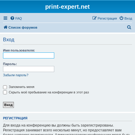
print-expert.net
FAQ
Регистрация
Вход
П
Список форумов
о
Вход
и
с
Имя пользователя:
к
Пароль:
Забыли пароль?
Запомнить меня
Скрыть моё пребывание на конференции в этот раз
РЕГИСТРАЦИЯ
Для входа на конференцию вы должны быть зарегистрированы.
Регистрация занимает всего несколько минут, но предоставляет вам
более широкие возможности. Администратором конференции могут быть