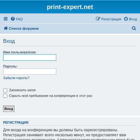
print-expert.net
FAQ
Регистрация
Вход
П
Список форумов
о
Вход
и
с
Имя пользователя:
к
Пароль:
Забыли пароль?
Запомнить меня
Скрыть моё пребывание на конференции в этот раз
РЕГИСТРАЦИЯ
Для входа на конференцию вы должны быть зарегистрированы.
Регистрация занимает всего несколько минут, но предоставляет вам
более широкие возможности. Администратором конференции могут быть