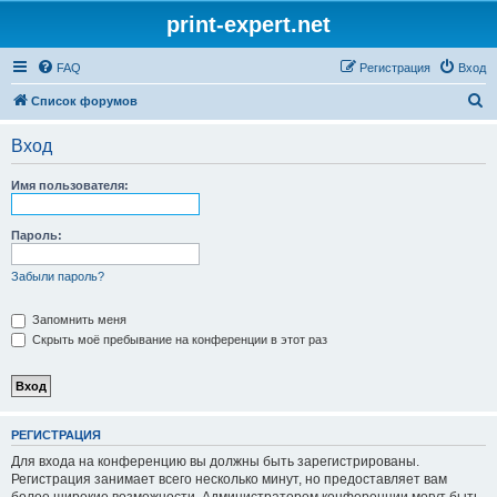
print-expert.net
FAQ
Регистрация
Вход
П
Список форумов
о
Вход
и
с
Имя пользователя:
к
Пароль:
Забыли пароль?
Запомнить меня
Скрыть моё пребывание на конференции в этот раз
РЕГИСТРАЦИЯ
Для входа на конференцию вы должны быть зарегистрированы.
Регистрация занимает всего несколько минут, но предоставляет вам
более широкие возможности. Администратором конференции могут быть