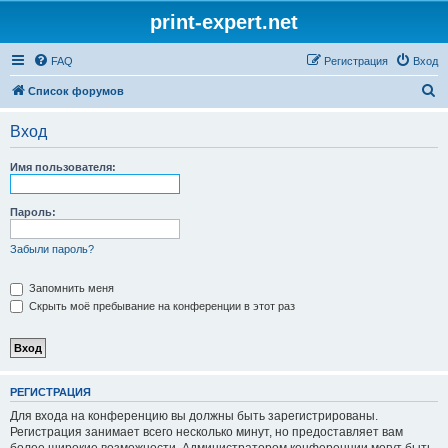
print-expert.net
FAQ
Регистрация
Вход
П
Список форумов
о
Вход
и
с
Имя пользователя:
к
Пароль:
Забыли пароль?
Запомнить меня
Скрыть моё пребывание на конференции в этот раз
РЕГИСТРАЦИЯ
Для входа на конференцию вы должны быть зарегистрированы.
Регистрация занимает всего несколько минут, но предоставляет вам
более широкие возможности. Администратором конференции могут быть