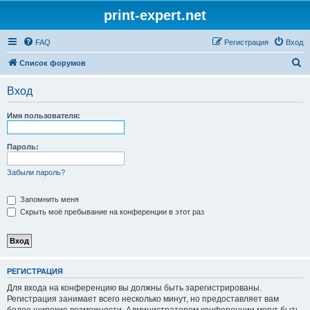
print-expert.net
FAQ
Регистрация
Вход
П
Список форумов
о
Вход
и
с
Имя пользователя:
к
Пароль:
Забыли пароль?
Запомнить меня
Скрыть моё пребывание на конференции в этот раз
РЕГИСТРАЦИЯ
Для входа на конференцию вы должны быть зарегистрированы.
Регистрация занимает всего несколько минут, но предоставляет вам
более широкие возможности. Администратором конференции могут быть