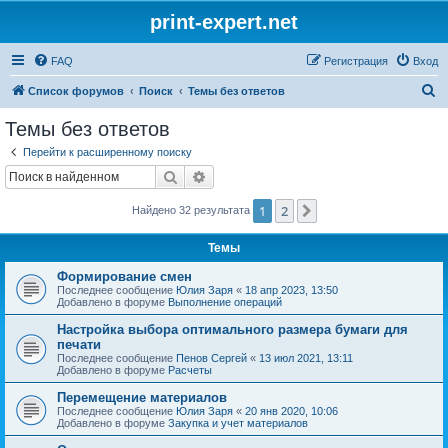
print-expert.net
FAQ
Регистрация
Вход
П
Список форумов
Поиск
Темы без ответов
о
Темы без ответов
и
Перейти к расширенному поиску
с
Поиск
Расширенный поиск
к
1
2
След.
Найдено 32 результата
Темы
Формирование смен
Последнее сообщение
Юлия Заря
«
18 апр 2023, 13:50
Добавлено в форуме
Выполнение операций
Настройка выбора оптимального размера бумаги для
печати
Последнее сообщение
Пенов Сергей
«
13 июл 2021, 13:11
Добавлено в форуме
Расчеты
Перемещение материалов
Последнее сообщение
Юлия Заря
«
20 янв 2020, 10:06
Добавлено в форуме
Закупка и учет материалов