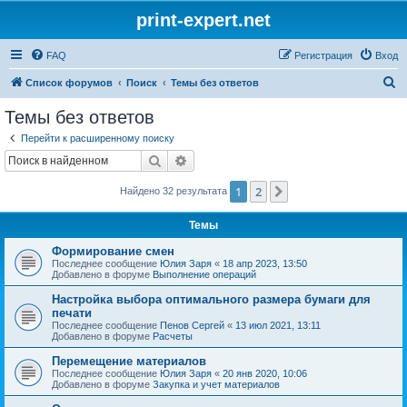
print-expert.net
FAQ
Регистрация
Вход
П
Список форумов
Поиск
Темы без ответов
о
Темы без ответов
и
Перейти к расширенному поиску
с
Поиск
Расширенный поиск
к
1
2
След.
Найдено 32 результата
Темы
Формирование смен
Последнее сообщение
Юлия Заря
«
18 апр 2023, 13:50
Добавлено в форуме
Выполнение операций
Настройка выбора оптимального размера бумаги для
печати
Последнее сообщение
Пенов Сергей
«
13 июл 2021, 13:11
Добавлено в форуме
Расчеты
Перемещение материалов
Последнее сообщение
Юлия Заря
«
20 янв 2020, 10:06
Добавлено в форуме
Закупка и учет материалов