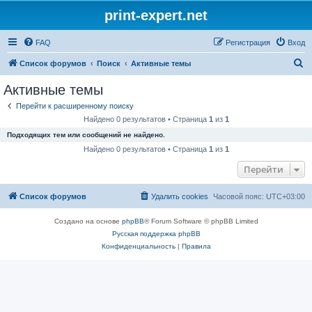
print-expert.net
FAQ
Регистрация
Вход
П
Список форумов
Поиск
Активные темы
о
Активные темы
и
Перейти к расширенному поиску
с
Найдено 0 результатов • Страница
1
из
1
к
Подходящих тем или сообщений не найдено.
Найдено 0 результатов • Страница
1
из
1
Перейти
Список форумов
Удалить cookies
Часовой пояс:
UTC+03:00
Создано на основе
phpBB
® Forum Software © phpBB Limited
Русская поддержка phpBB
Конфиденциальность
|
Правила