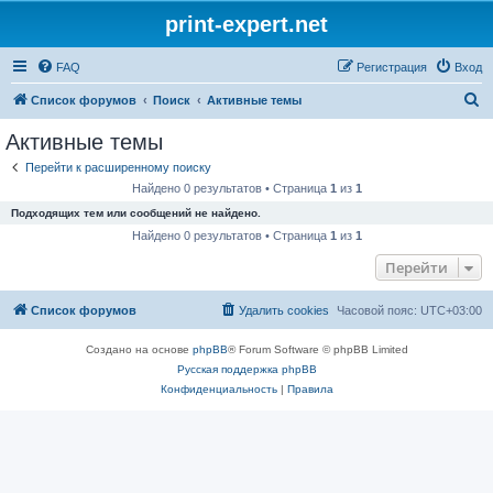
print-expert.net
FAQ
Регистрация
Вход
П
Список форумов
Поиск
Активные темы
о
Активные темы
и
Перейти к расширенному поиску
с
Найдено 0 результатов • Страница
1
из
1
к
Подходящих тем или сообщений не найдено.
Найдено 0 результатов • Страница
1
из
1
Перейти
Список форумов
Удалить cookies
Часовой пояс:
UTC+03:00
Создано на основе
phpBB
® Forum Software © phpBB Limited
Русская поддержка phpBB
Конфиденциальность
|
Правила