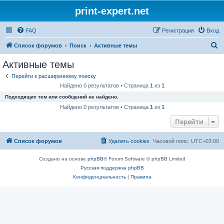
print-expert.net
FAQ
Регистрация
Вход
П
Список форумов
Поиск
Активные темы
о
Активные темы
и
Перейти к расширенному поиску
с
Найдено 0 результатов • Страница
1
из
1
к
Подходящих тем или сообщений не найдено.
Найдено 0 результатов • Страница
1
из
1
Перейти
Список форумов
Удалить cookies
Часовой пояс:
UTC+03:00
Создано на основе
phpBB
® Forum Software © phpBB Limited
Русская поддержка phpBB
Конфиденциальность
|
Правила