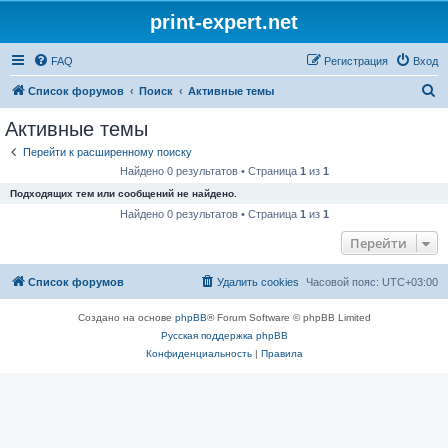
print-expert.net
FAQ
Регистрация
Вход
П
Список форумов
Поиск
Активные темы
о
Активные темы
и
Перейти к расширенному поиску
с
Найдено 0 результатов • Страница
1
из
1
к
Подходящих тем или сообщений не найдено.
Найдено 0 результатов • Страница
1
из
1
Перейти
Список форумов
Удалить cookies
Часовой пояс:
UTC+03:00
Создано на основе
phpBB
® Forum Software © phpBB Limited
Русская поддержка phpBB
Конфиденциальность
|
Правила