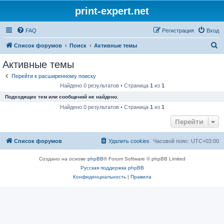
print-expert.net
FAQ
Регистрация
Вход
П
Список форумов
Поиск
Активные темы
о
Активные темы
и
Перейти к расширенному поиску
с
Найдено 0 результатов • Страница
1
из
1
к
Подходящих тем или сообщений не найдено.
Найдено 0 результатов • Страница
1
из
1
Перейти
Список форумов
Удалить cookies
Часовой пояс:
UTC+03:00
Создано на основе
phpBB
® Forum Software © phpBB Limited
Русская поддержка phpBB
Конфиденциальность
|
Правила