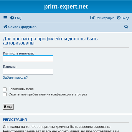
print-expert.net
FAQ
Регистрация
Вход
П
Список форумов
о
Для просмотра профилей вы должны быть
и
авторизованы.
с
Имя пользователя:
к
Пароль:
Забыли пароль?
Запомнить меня
Скрыть моё пребывание на конференции в этот раз
РЕГИСТРАЦИЯ
Для входа на конференцию вы должны быть зарегистрированы.
Регистрация занимает всего несколько минут, но предоставляет вам