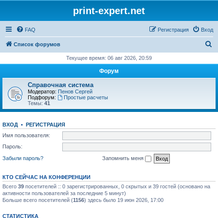
print-expert.net
FAQ
Регистрация
Вход
П
Список форумов
о
Текущее время: 06 авг 2026, 20:59
и
Форум
с
Справочная система
к
Модератор:
Пенов Сергей
Подфорум:
Простые расчеты
Темы:
41
ВХОД
•
РЕГИСТРАЦИЯ
Имя пользователя:
Пароль:
Забыли пароль?
Запомнить меня
КТО СЕЙЧАС НА КОНФЕРЕНЦИИ
Всего
39
посетителей :: 0 зарегистрированных, 0 скрытых и 39 гостей (основано на
активности пользователей за последние 5 минут)
Больше всего посетителей (
1156
) здесь было 19 июн 2026, 17:00
СТАТИСТИКА