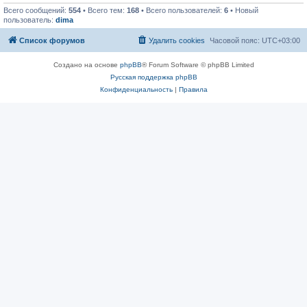
Всего сообщений:
554
• Всего тем:
168
• Всего пользователей:
6
• Новый
пользователь:
dima
Список форумов
Удалить cookies
Часовой пояс:
UTC+03:00
Создано на основе
phpBB
® Forum Software © phpBB Limited
Русская поддержка phpBB
Конфиденциальность
|
Правила