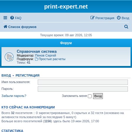
print-expert.net
FAQ
Регистрация
Вход
П
Список форумов
о
Текущее время: 09 авг 2026, 12:05
и
Форум
с
Справочная система
к
Модератор:
Пенов Сергей
Подфорум:
Простые расчеты
Темы:
41
ВХОД
•
РЕГИСТРАЦИЯ
Имя пользователя:
Пароль:
Забыли пароль?
Запомнить меня
КТО СЕЙЧАС НА КОНФЕРЕНЦИИ
Всего
32
посетителя :: 0 зарегистрированных, 0 скрытых и 32 гостя (основано на
активности пользователей за последние 5 минут)
Больше всего посетителей (
1156
) здесь было 19 июн 2026, 17:00
СТАТИСТИКА