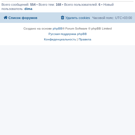
Всего сообщений:
554
• Всего тем:
168
• Всего пользователей:
6
• Новый
пользователь:
dima
Список форумов
Удалить cookies
Часовой пояс:
UTC+03:00
Создано на основе
phpBB
® Forum Software © phpBB Limited
Русская поддержка phpBB
Конфиденциальность
|
Правила