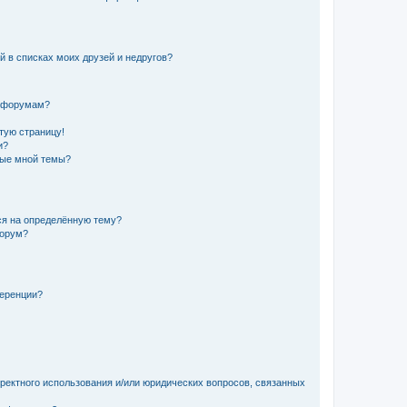
й в списках моих друзей и недругов?
и форумам?
стую страницу!
и?
ные мной темы?
ься на определённую тему?
форум?
ференции?
рректного использования и/или юридических вопросов, связанных