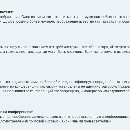
ователя?
зображения. Одно из них может относиться к вашему званию, обычно это звёзд
. Другое, обычно более крупное, изображение известно как «аватара» и обы
ь аватару с использованием четырёх инструментов: «Граватар», «Галерея а
, а также какие типы аватар могут быть доступны. Если вы не можете испол
чество созданных вами сообщений или идентифицируют определённых польз
аний на конференции, так как они установлены её администратором. Пожал
е. На большинстве конференций это запрещено, и модератор или администра
ти на конференцию!
ь email-сообщения другим пользователям через встроенную в конференцию ф
ь злоупотребления почтовой системой анонимными пользователями.