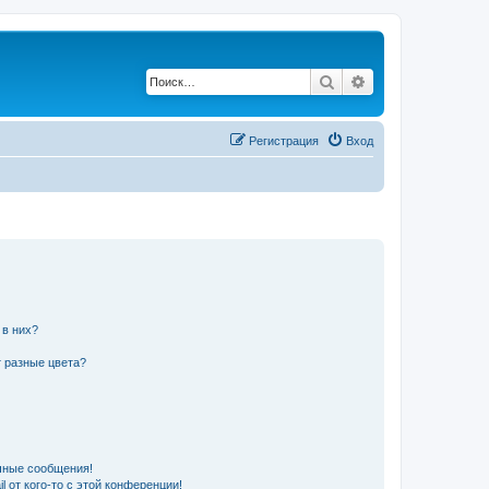
Поиск
Расширенный по
Регистрация
Вход
 в них?
 разные цвета?
чные сообщения!
 от кого-то с этой конференции!