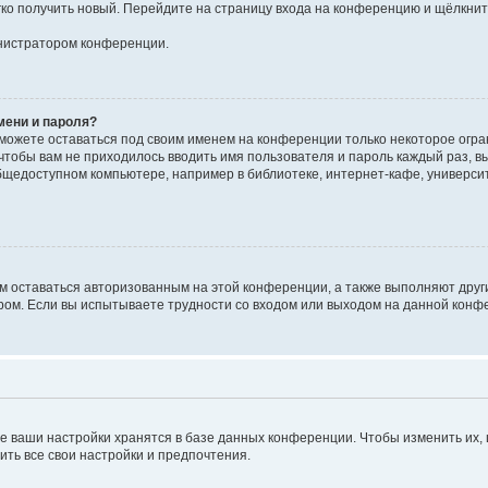
егко получить новый. Перейдите на страницу входа на конференцию и щёлкни
инистратором конференции.
мени и пароля?
сможете оставаться под своим именем на конференции только некоторое огран
 чтобы вам не приходилось вводить имя пользователя и пароль каждый раз, 
щедоступном компьютере, например в библиотеке, интернет-кафе, университе
ам оставаться авторизованным на этой конференции, а также выполняют друг
ом. Если вы испытываете трудности со входом или выходом на данной конфе
е ваши настройки хранятся в базе данных конференции. Чтобы изменить их,
ить все свои настройки и предпочтения.