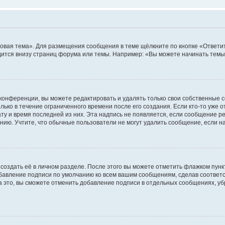
овая тема». Для размещения сообщения в теме щёлкните по кнопке «Ответит
ится внизу страниц форума или темы. Например: «Вы можете начинать темы»
конференции, вы можете редактировать и удалять только свои собственные 
ько в течение ограниченного времени после его создания. Если кто-то уже 
дату и время последней из них. Эта надпись не появляется, если сообщение 
ию. Учтите, что обычные пользователи не могут удалить сообщение, если на 
создать её в личном разделе. После этого вы можете отметить флажком пун
обавление подписи по умолчанию ко всем вашим сообщениям, сделав соотве
а это, вы сможете отменить добавление подписи в отдельных сообщениях, у