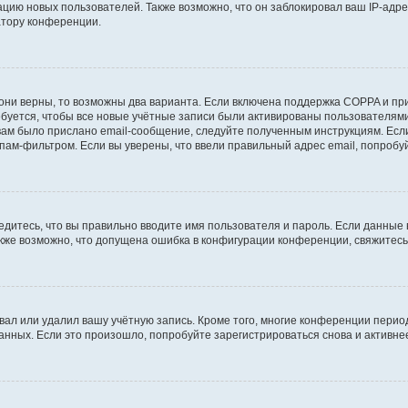
ию новых пользователей. Также возможно, что он заблокировал ваш IP-адре
атору конференции.
они верны, то возможны два варианта. Если включена поддержка COPPA и при 
уется, чтобы все новые учётные записи были активированы пользователями
ам было прислано email-сообщение, следуйте полученным инструкциям. Если
пам-фильтром. Если вы уверены, что ввели правильный адрес email, попробу
едитесь, что вы правильно вводите имя пользователя и пароль. Если данные
Также возможно, что допущена ошибка в конфигурации конференции, свяжитес
вал или удалил вашу учётную запись. Кроме того, многие конференции перио
ных. Если это произошло, попробуйте зарегистрироваться снова и активнее 