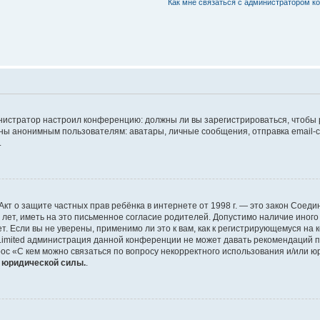
Как мне связаться с администратором 
дминистратор настроил конференцию: должны ли вы зарегистрироваться, чтобы
 анонимным пользователям: аватары, личные сообщения, отправка email-сооб
.
 или Акт о защите частных прав ребёнка в интернете от 1998 г. — это закон Со
т, иметь на это письменное согласие родителей. Допустимо наличие иного
 Если вы не уверены, применимо ли это к вам, как к регистрирующемуся на 
Limited администрация данной конференции не может давать рекомендаций 
ос «С кем можно связаться по вопросу некорректного использования и/или ю
т юридической силы.
.