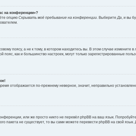
час на конференции»?
дёте опцию
Скрывать моё пребывание на конференции
. Выберите
Да
, и вы 
зователем.
вому поясу, а не к тому, в котором находитесь вы. В этом случае измените в 
овой пояс, как и большинство настроек, могут только зарегистрированные пол
ое!
о время отображается по-прежнему неверное, значит, неправильно установле
онференции, или же просто никто не перевёл phpBB на ваш язык. Попробуйт
вого пакета не существует, то вы сами можете перевести phpBB на свой язы